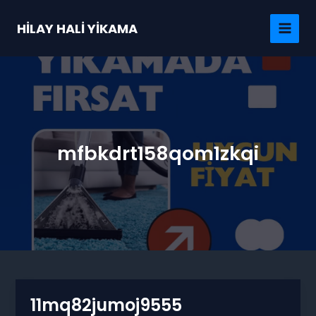
İçeriğe
atla
HİLAY HALİ YİKAMA
MAI
MEN
mfbkdrt158qom1zkqi
11mq82jumoj9555