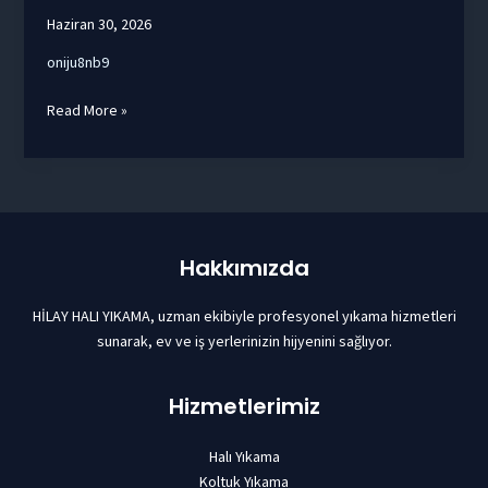
Haziran 30, 2026
oniju8nb9
11mq82jumoj9555
Read More »
Hakkımızda
HİLAY HALI YIKAMA, uzman ekibiyle profesyonel yıkama hizmetleri
sunarak, ev ve iş yerlerinizin hijyenini sağlıyor.
Hizmetlerimiz
Halı Yıkama
Koltuk Yıkama